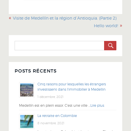
«
Visite de Medellín et la région d’Antioquia. (Partie 2)
»
Hello world!
SEARC
Search
for:
POSTS RÉCENTS
Cinq raisons pour lesquelles les étrangers
investissent dans l’immobilier à Medellin
1 décembre, 2021
Medellín est en plein essor. C’est une ville …
Lire plus
La retraite en Colombie
8 novembre, 2021