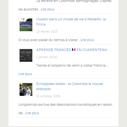
La retraite en Colombie, témoignages. D’après
les autorités …
Lire plus
Investir dans un mode de vie à Medellín, la
Finca.
23 février, 2021
Si vous avez passé du temps à visiter …
Lire plus
APRENDE FRANCÉS
EN CUARENTENA
1 janvier, 2020
Tienes el proyecto de venir a visitar Francia …
Lire plus
Échappées belles – la Colombie le nouvel
eldorado
16 octobre, 2018
Longtemps exclue des destinations touristiques en raison
de …
Lire plus