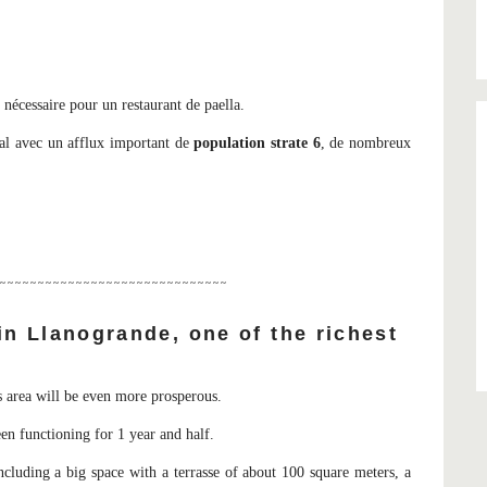
 nécessaire pour un restaurant de paella.
al avec un afflux important de
population strate 6
, de nombreux
~~~~~~~~~~~~~~~~~~~~~~~~~~~~~~
in Llanogrande, one of the richest
s area will be even more prosperous.
been functioning for 1 year and half.
ncluding a big space with a terrasse of about 100 square meters, a