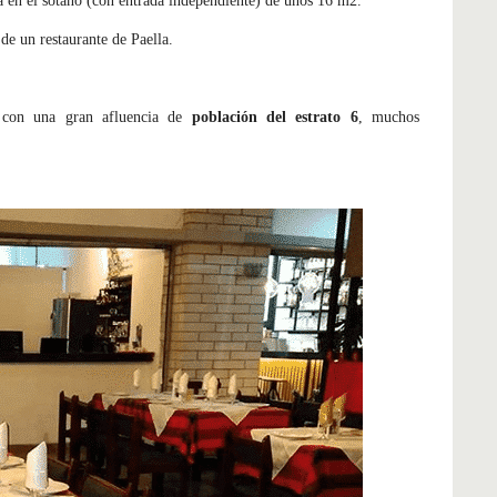
 en el sótano (con entrada independiente) de unos 16 m2.
de un restaurante de Paella.
l con una gran afluencia de
población del estrato 6
, muchos