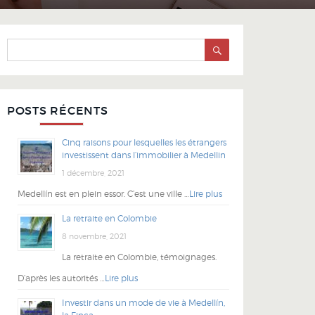
SEARCH
Search
for:
POSTS RÉCENTS
Cinq raisons pour lesquelles les étrangers
investissent dans l’immobilier à Medellin
1 décembre, 2021
Medellín est en plein essor. C’est une ville …
Lire plus
La retraite en Colombie
8 novembre, 2021
La retraite en Colombie, témoignages.
D’après les autorités …
Lire plus
Investir dans un mode de vie à Medellín,