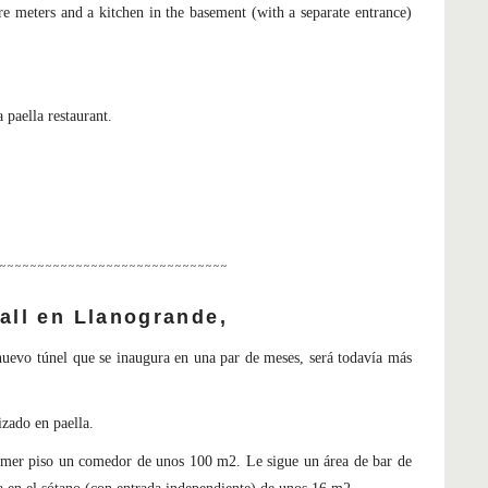
are meters and a kitchen in the basement (with a separate entrance)
 paella restaurant.
~~~~~~~~~~~~~~~~~~~~~~~~~~~~~~
all en Llanogrande,
nuevo túnel que se inaugura en una par de meses, será todavía más
izado en paella.
imer piso un comedor de unos 100 m2. Le sigue un área de bar de