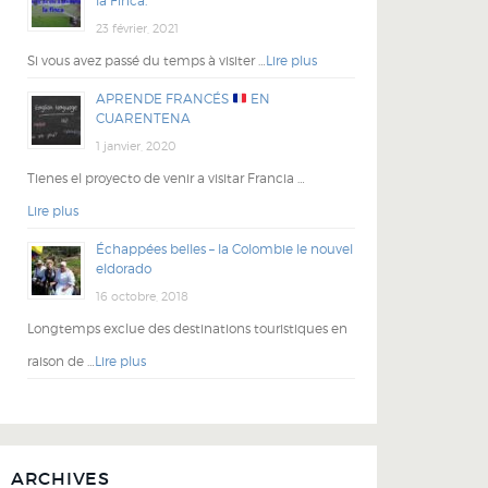
la Finca.
23 février, 2021
Si vous avez passé du temps à visiter …
Lire plus
APRENDE FRANCÉS
EN
CUARENTENA
1 janvier, 2020
Tienes el proyecto de venir a visitar Francia …
Lire plus
Échappées belles – la Colombie le nouvel
eldorado
16 octobre, 2018
Longtemps exclue des destinations touristiques en
raison de …
Lire plus
ARCHIVES